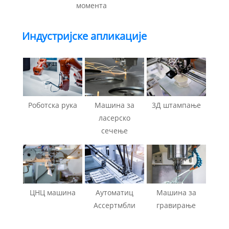
момента
Индустријске апликације
Роботска рука
Машина за
3Д штампање
ласерско
сечење
ЦНЦ машина
Аутоматиц
Машина за
Ассертмбли
гравирање