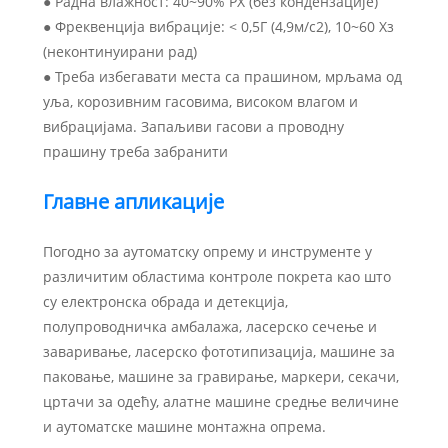
● Радна влажност: 40~90% РХ (без кондензације)
● Фреквенција вибрације: < 0,5Г (4,9м/с2), 10~60 Хз
(неконтинуирани рад)
● Треба избегавати места са прашином, мрљама од
уља, корозивним гасовима, високом влагом и
вибрацијама. Запаљиви гасови а проводну
прашину треба забранити
Главне апликације
Погодно за аутоматску опрему и инструменте у
различитим областима контроле покрета као што
су електронска обрада и детекција,
полупроводничка амбалажа, ласерско сечење и
заваривање, ласерско фототипизација, машине за
паковање, машине за гравирање, маркери, секачи,
цртачи за одећу, алатне машине средње величине
и аутоматске машине монтажна опрема.