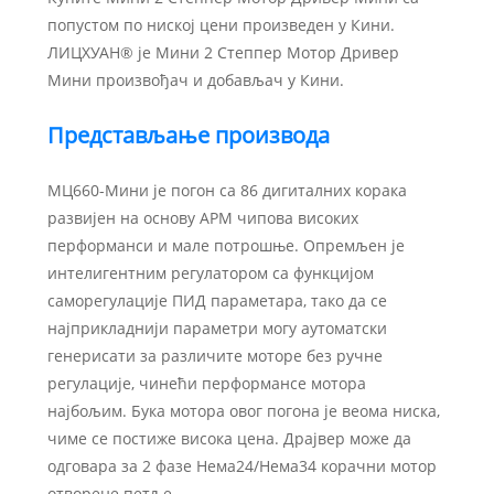
попустом по ниској цени произведен у Кини.
ЛИЦХУАН® је Мини 2 Степпер Мотор Дривер
Мини произвођач и добављач у Кини.
Представљање производа
МЦ660-Мини је погон са 86 дигиталних корака
развијен на основу АРМ чипова високих
перформанси и мале потрошње. Опремљен је
интелигентним регулатором са функцијом
саморегулације ПИД параметара, тако да се
најприкладнији параметри могу аутоматски
генерисати за различите моторе без ручне
регулације, чинећи перформансе мотора
најбољим. Бука мотора овог погона је веома ниска,
чиме се постиже висока цена. Драјвер може да
одговара за 2 фазе Нема24/Нема34 корачни мотор
отворене петље.