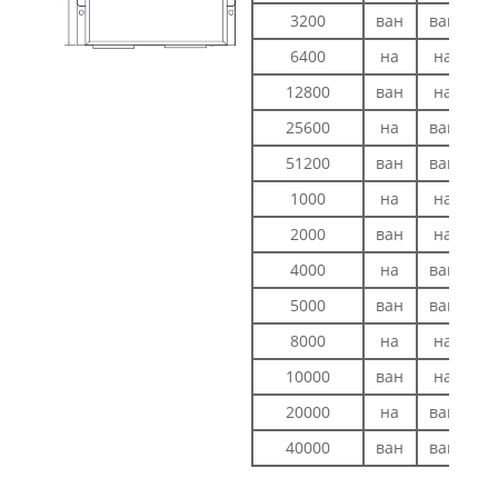
3200
ван
ван
н
6400
на
на
в
12800
ван
на
в
25600
на
ван
в
51200
ван
ван
в
1000
на
на
н
2000
ван
на
н
4000
на
ван
н
5000
ван
ван
н
8000
на
на
в
10000
ван
на
в
20000
на
ван
в
40000
ван
ван
в