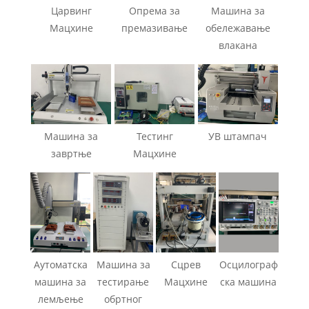
Царвинг
Опрема за
Машина за
Мацхине
премазивање
обележавање
влакана
Машина за
Тестинг
УВ штампач
завртње
Мацхине
Аутоматска
Машина за
Сцрев
Осцилограф
машина за
тестирање
Мацхине
ска машина
лемљење
обртног