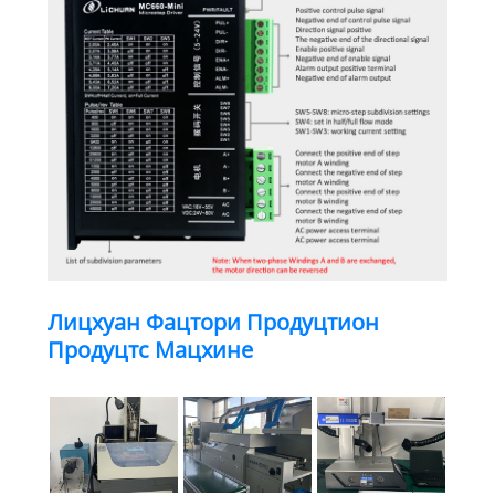
Лицхуан Фацтори Продуцтион
Продуцтс Мацхине