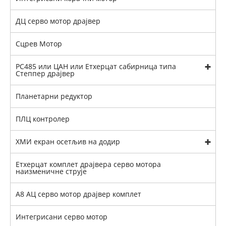
ДЦ серво мотор драјвер
Сцрев Мотор
РС485 или ЦАН или Етхерцат сабирница типа
Степпер драјвер
Планетарни редуктор
ПЛЦ контролер
ХМИ екран осетљив на додир
Етхерцат комплет драјвера серво мотора
наизменичне струје
А8 АЦ серво мотор драјвер комплет
Интегрисани серво мотор