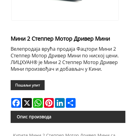
Мини 2 Степпер Мотор Дривер Мини
Велепродаја врућа продаја Фацтори Мини 2
Степпер Мотор Дривер Мини по ниској цени.
ЛИЦХУАН® је Мини 2 Степпер Мотор Дривер
Мини произвођач и добављач у Кини.
Пошаљи упит
Facebook
X
WhatsApp
Pinterest
LinkedIn
Share
Опис производа
Купите Мини 2 Степпер Мотор Дривер Мини са