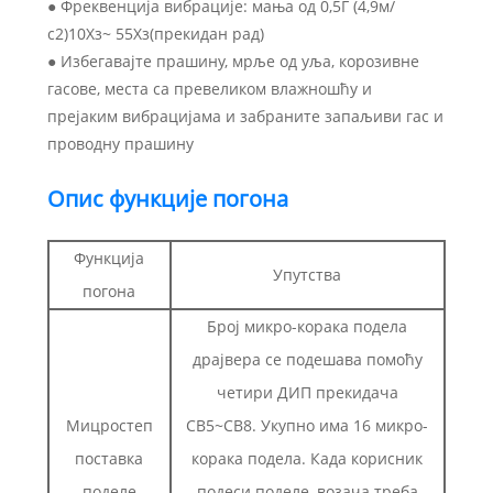
● Фреквенција вибрације: мања од 0,5Г (4,9м/
с2)10Хз~ 55Хз(прекидан рад)
● Избегавајте прашину, мрље од уља, корозивне
гасове, места са превеликом влажношћу и
прејаким вибрацијама и забраните запаљиви гас и
проводну прашину
Опис функције погона
Функција
Упутства
погона
Број микро-корака подела
драјвера се подешава помоћу
четири ДИП прекидача
Мицростеп
СВ5~СВ8. Укупно има 16 микро-
поставка
корака подела. Када корисник
поделе
подеси поделе, возача треба