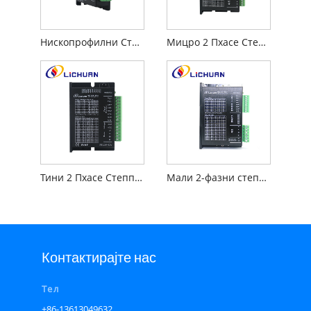
Нископрофилни Степпер Дривер Мини
Мицро 2 Пхасе Степпер Дривер Мини
Тини 2 Пхасе Степпер Дривер Мини
Мали 2-фазни степер драјвер Мини
Контактирајте нас
Тел
+86-13613049632