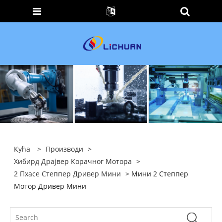
Кућа
>
Производи
>
Хибирд Драјвер Корачног Мотора
>
2 Пхасе Степпер Дривер Мини
> Мини 2 Степпер
Мотор Дривер Мини