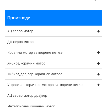
Производи
АЦ серво мотор
ДЦ серво мотор
Корачни мотор затворене петље
Хибирд корачни мотор
Хибирд драјвер корачног мотора
Управљач корачног мотора затворене петље
АЦ серво мотор драјвер
Интегрисани корачни мотор