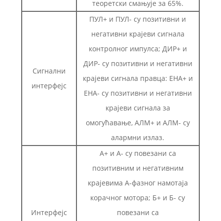
теоретски смањује за 65%.
ПУЛ+ и ПУЛ- су позитивни и
негативни крајеви сигнала
контролног импулса; ДИР+ и
ДИР- су позитивни и негативни
Сигнални
крајеви сигнала правца: ЕНА+ и
интерфејс
ЕНА- су позитивни и негативни
крајеви сигнала за
омогућавање, АЛМ+ и АЛМ- су
алармни излаз.
А+ и А- су повезани са
позитивним и негативним
крајевима А-фазног намотаја
корачног мотора; Б+ и Б- су
Интерфејс
повезани са