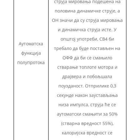
струја мировања подешена на
половина динамичке струје, а
ОН значи да су струја мировања
и динамичка струја исте. У
општој употреби, СВ4 би
Аутоматска
требало да буде постављен на
функција
ОФФ да би се смањило
полупротока
стварање топлоте мотора и
драјвера и побољшала
поузданост. Отприлике 0,3
секунде након заустављања
низа импулса, струја ће се
аутоматски смањити за 50%
(стварна вредност 55%),
калоријска вредност се