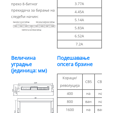
3.77А
преко 8-битног
прекидача за бирање на
4.45А
следећи начин:
5.14А
5.83А
6.52А
7.2А
Величина
Подешавање
уградње
опсега брзине
(јединица: мм)
Кораци/
СВ5
СВ6
С
револуција
400
на
на
н
800
ван
на
н
1600
на
ван
н