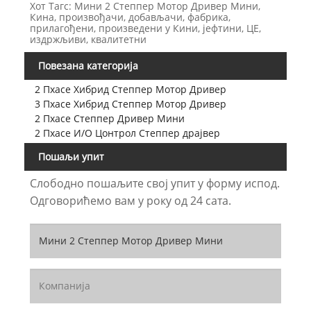
Хот Тагс: Мини 2 Степпер Мотор Дривер Мини,
Кина, произвођачи, добављачи, фабрика,
прилагођени, произведени у Кини, јефтини, ЦЕ,
издржљиви, квалитетни
Повезана категорија
2 Пхасе Хибрид Степпер Мотор Дривер
3 Пхасе Хибрид Степпер Мотор Дривер
2 Пхасе Степпер Дривер Мини
2 Пхасе И/О Цонтрол Степпер драјвер
Пошаљи упит
Слободно пошаљите свој упит у форму испод.
Одговорићемо вам у року од 24 сата.