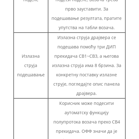
прво зауставити. За
подешавање резултата, пратите
упутства на табли возача.
Излазна струја драјвера се
подешава помоћу три ДИП
Излазна
прекидача СВ1~СВ3, а његова
струја
излазна струја има 8 брзина. За
подешавање
конкретну поставку излазне
струје, погледајте опис панела
драјвера.
Корисник може подесити
аутоматску функцију
полупротока возача преко СВ4
прекидача. ОФФ значи да је