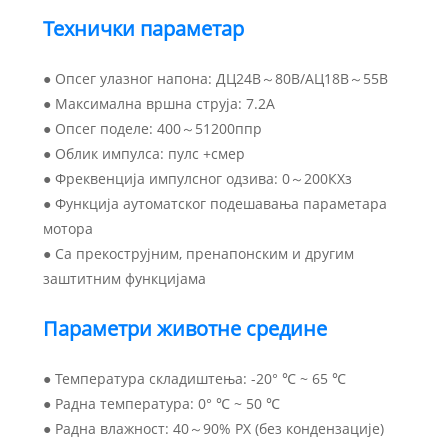
Технички параметар
● Опсег улазног напона: ДЦ24В～80В/АЦ18В～55В
● Максимална вршна струја: 7.2А
● Опсег поделе: 400～51200ппр
● Облик импулса: пулс +смер
● Фреквенција импулсног одзива: 0～200КХз
● Функција аутоматског подешавања параметара
мотора
● Са прекострујним, пренапонским и другим
заштитним функцијама
Параметри животне средине
● Температура складиштења: -20° ℃ ~ 65 ℃
● Радна температура: 0° ℃ ~ 50 ℃
● Радна влажност: 40～90% РХ (без кондензације)