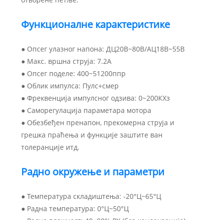
Функционалне карактеристике
● Опсег улазног напона: ДЦ20В~80В/АЦ18В~55В
● Макс. вршна струја: 7.2А
● Опсег поделе: 400~51200ппр
● Облик импулса: Пулс+смер
● Фреквенција импулсног одзива: 0~200КХз
● Саморегулација параметара мотора
● Обезбеђен пренапон, прекомерна струја и
грешка праћења и функције заштите ван
толеранције итд.
Радно окружење и параметри
● Температура складиштења: -20°Ц~65°Ц
● Радна температура: 0°Ц~50°Ц