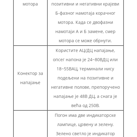
мотора
позитивни и негативни крајеви
Б-фазног намотаја корачног
мотора. Када се двофазни
намотаји А и Б замене, смер
мотора се може обрнути.
Користите АЦ/ДЦ напајање,
опсег напона је 24~80ВДЦ или
18~55ВАЦ, терминали нису
Конектор за
подељени на позитивне и
напајање
негативне полове, препоручено
напајање је 48В ДЦ, а снага је
већа од 250В.
Погон има две индикаторске
лампице, црвену и зелену.
Зелено светло је индикатор