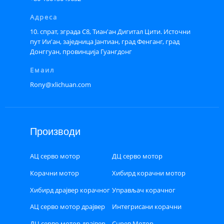
Адреса
10. спрат, зграда С8, Тиан'ан Дигитал Цити. Источни
пут Ии'ан, заједница Јантиан, град Фенганг, град
Донггуан, провинција Гуангдонг
Емаил
Rony@xlichuan.com
Производи
АЦ серво мотор
ДЦ серво мотор
Корачни мотор
Хибирд корачни мотор
затворене петље
Хибирд драјвер корачног
Управљач корачног
мотора
мотора затворене петље
АЦ серво мотор драјвер
Интегрисани корачни
мотор
ДЦ серво мотор драјвер
Сцрев Мотор