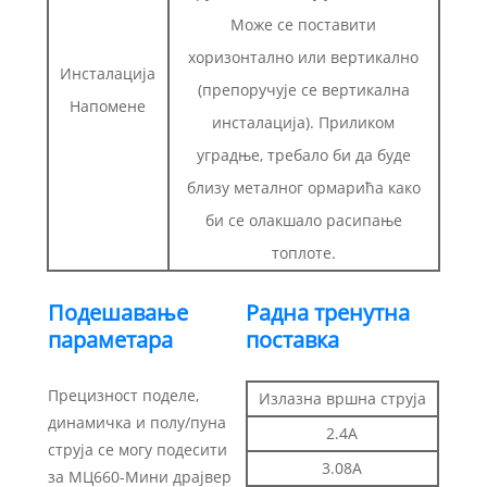
Може се поставити
хоризонтално или вертикално
Инсталација
(препоручује се вертикална
Напомене
инсталација). Приликом
уградње, требало би да буде
близу металног ормарића како
би се олакшало расипање
топлоте.
Подешавање
Радна тренутна
параметара
поставка
Прецизност поделе,
Излазна вршна струја
Изла
динамичка и полу/пуна
2.4А
струја се могу подесити
3.08А
за МЦ660-Мини драјвер