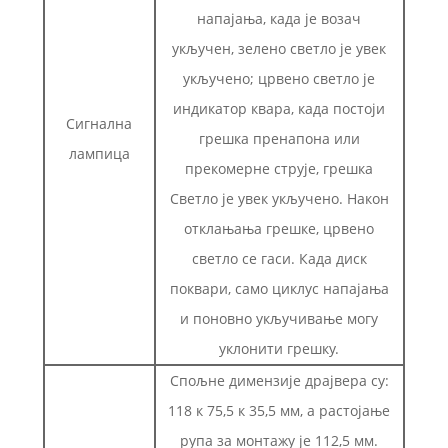
напајања, када је возач
укључен, зелено светло је увек
укључено; црвено светло је
индикатор квара, када постоји
Сигнална
грешка пренапона или
лампица
прекомерне струје, грешка
Светло је увек укључено. Након
отклањања грешке, црвено
светло се гаси. Када диск
поквари, само циклус напајања
и поновно укључивање могу
уклонити грешку.
Спољне димензије драјвера су:
118 к 75,5 к 35,5 мм, а растојање
рупа за монтажу је 112,5 мм.