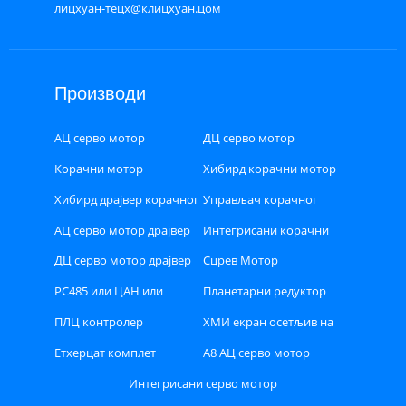
лицхуан-тецх@клицхуан.цом
Производи
АЦ серво мотор
ДЦ серво мотор
Корачни мотор
Хибирд корачни мотор
затворене петље
Хибирд драјвер корачног
Управљач корачног
мотора
мотора затворене петље
АЦ серво мотор драјвер
Интегрисани корачни
мотор
ДЦ серво мотор драјвер
Сцрев Мотор
РС485 или ЦАН или
Планетарни редуктор
Етхерцат сабирница типа
ПЛЦ контролер
ХМИ екран осетљив на
Степпер драјвер
додир
Етхерцат комплет
А8 АЦ серво мотор
драјвера серво мотора
драјвер комплет
Интегрисани серво мотор