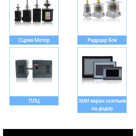
Сцрев Мотор
Редуцер Бок
ПЛЦ
ХМИ екран осетљив
на додир