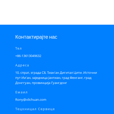
Контактирајте нас
Тел
+86-13613049632
Адреса
10. спрат, зграда С8, Тиан'ан Дигитал Цити. Источни
пут Ии'ан, заједница Јантиан, град Фенганг, град
Донггуан, провинција Гуангдонг
Емаил
Rony@xlichuan.com
Тецхницал Сервице