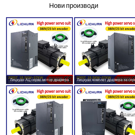
Нови производи
Лицхуан АЦ серво мотор драјвера
Лицхуан комплет драјвера за сер
ХИГХ ПОВЕР 235Н.м 37КВ АЦ380В
мотор наизменичне струје ХИГ
73А 1500/2000РПМ ИП65
ПОВЕР 191Н.м 30КВ АЦ380В 52
1500/2000РПМ ИП65