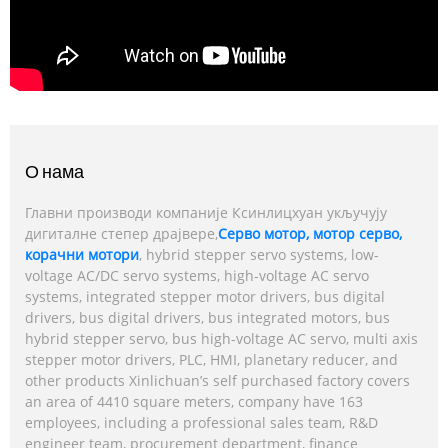
О нама
Главни производи компаније Ксинлицхуан укључују
дигиталне степер драјвере,
Серво мотор, мотор серво,
корачни мотори
, hybrid stepper servo systems, low-
voltage AC/DC servo systems, high-voltage AC servo
systems, integrated stepper motor drivers, bus digital
drivers, bus digital drivers, bus integrated motors, bus
hybrid stepper servo, bus high-voltage AC servo, multi axis
stepper motor drivers, PLC, HMI, planetary reducer, and
other products Xinlichuan’s self purchased factory covers
an area of 4410 square meters, company have 163
employees, including a professional sales team, R&D
engineer team, procurement department, finance