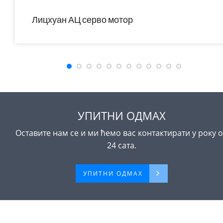
Лицхуан АЦ серво мотор
драјвера ХИГХ ПОВЕР
235Н.м 37КВ АЦ380В 73А
1500/2000РПМ ИП65
УПИТНИ ОДМАХ
Оставите нам се и ми ћемо вас контактирати у року 
24 сата.
УПИТНИ ОДМАХ