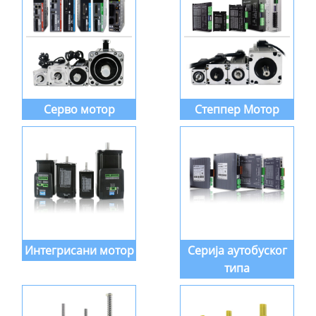
Серво мотор
Степпер Мотор
Интегрисани мотор
Серија аутобуског
типа