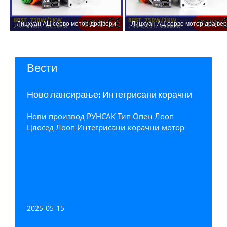
Лицхуан АЦ серво мотор драјвери
Лицхуан АЦ серво мотор драјве
комплет А8 високе прецизности СТО
комплет А8 високе прецизности 
АБЗ 1000В 1КВ 3.2Н.м 220В 5.8А
АБЗ 750В 0.75КВ 2.39Н.м 220В 4.
2500/3000РПМ ИП65
2500/3000РПМ ИП65
Вести
Ново лансирање: Интегрисани корачни
мотор са отвореним кругом типа
Нови производ РУНСАК Тип Опен Лооп
ЛИЦХУАН РАНЦАС-а, Схензхен
Цлосед Лооп Интегрисани корачни мотор
Ксинлицхуан Елецтриц Цо., Лтд.
2025-05-15