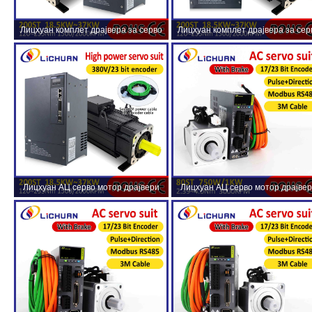
Лицхуан комплет драјвера за серво
Лицхуан комплет драјвера за сер
мотор наизменичне струје ХИГХ
мотор наизменичне струје ХИГ
ПОВЕР 140Н.м 22КВ АЦ380В 44.7А
ПОВЕР 88Н.м 18.5КВ АЦ380В 31.
1500/2000РПМ ИП65
1500/2000РПМ ИП65
Лицхуан АЦ серво мотор драјвери
Лицхуан АЦ серво мотор драјве
комплет ХИГХ ПОВЕР 120Н.м
комплет А8 високе прецизности 
18.5КВ АЦ380В 31.8А 1500/2000РПМ
АБЗ 1001В 1КВ 4.0Н.м 220В 4.6
ИП65
2500/3000РПМ ИП65