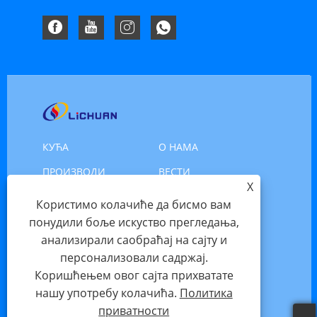
наизменичне струје
КУЋА
О НАМА
ПРОИЗВОДИ
ВЕСТИ
X
ПРЕУЗИМАЊЕ
ПОШАЉИ УПИТ
Користимо колачиће да бисмо вам
понудили боље искуство прегледања,
КОНТАКТИРАЈТЕ НАС
анализирали саобраћај на сајту и
персонализовали садржај.
Ауторско право © 2025 Схензхен Ксинлицхуан
Коришћењем овог сајта прихватате
Елецтриц Цо., Лтд. - Серво мотор, серво мотор,
нашу употребу колачића.
Политика
корачни мотор - Сва права задржана
приватности