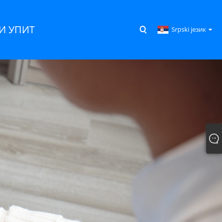
 УПИТ
Srpski језик