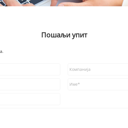
Пошаљи упит
а.