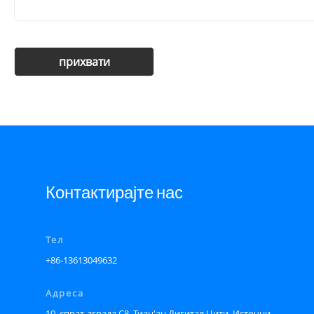
Контактирајте нас
Тел
+86-13613049632
Адреса
10. спрат, зграда С8, Тиан'ан Дигитал Цити. Источни