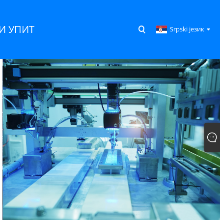
 УПИТ
Srpski језик