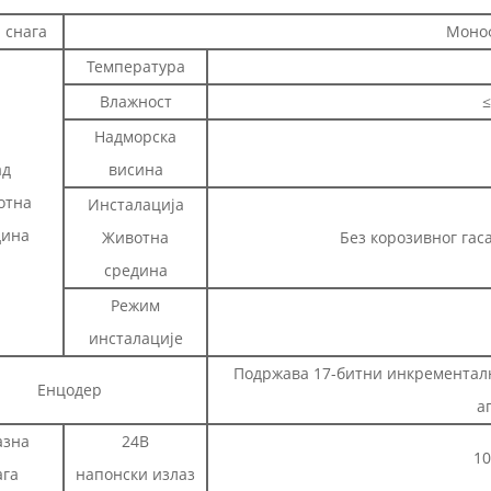
 снага
Моно
Температура
Влажност
≤
Надморска
ад
висина
отна
Инсталација
дина
Животна
Без корозивног гас
средина
Режим
инсталације
Подржава 17-битни инкременталн
Енцодер
а
азна
24В
10
ага
напонски излаз