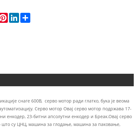
hatsApp
Pinterest
LinkedIn
Share
ације снаге 600В, серво мотор ради глатко, бука је веома
аутоматизацију. Серво мотор Овај серво мотор подржава 17-
ни енкодер, 23-битни апсолутни енкодер и Бреак.Овај серво
 што су ЦНЦ, машина за глодање, машина за паковање,