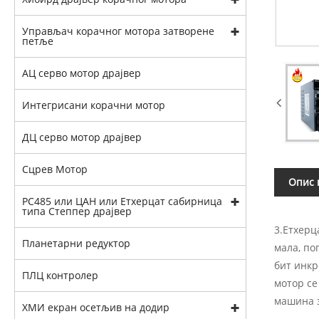
Управљач корачног мотора затворене
петље
АЦ серво мотор драјвер
Интегрисани корачни мотор
ДЦ серво мотор драјвер
Сцрев Мотор
Опис 
РС485 или ЦАН или Етхерцат сабирница
типа Степпер драјвер
3.Етхерц
Планетарни редуктор
мала, по
бит инкр
ПЛЦ контролер
мотор се
машина з
ХМИ екран осетљив на додир