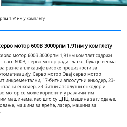
рпм 1.91нм у комплету
серво мотор 600В 3000рпм 1.91нм у комплету
 серво мотор 600В 3000рпм 1,91нм комплет садржи
снаге 600В, серво мотор ради глатко, бука је веома
 за разне апликације високе прецизности за
утоматизацију. Серво мотор Овај серво мотор
ит инкрементални, 17-битни апсолутни енкодер, 23-
нтални енкодер, 23-битни апсолутни енкодер и
рво мотор се може користити у различитим
им машинама, као што су ЦНЦ, машина за глодање,
овање, машина за вреће, ласер, машина за
.