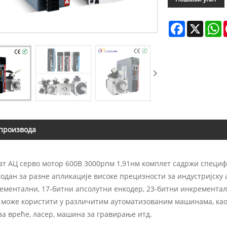
Facebook
X
W
производа
ат АЦ серво мотор 600В 3000рпм 1,91нм комплет садржи специфик
годан за разне апликације високе прецизности за индустријску 
ементални, 17-битни апсолутни енкодер, 23-битни инкрементал
 може користити у различитим аутоматизованим машинама, као
а вреће, ласер, машина за гравирање итд.