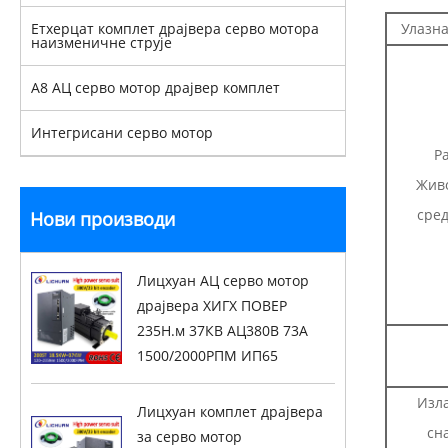
Етхерцат комплет драјвера серво мотора
Улазна
наизменичне струје
А8 АЦ серво мотор драјвер комплет
Интегрисани серво мотор
Р
Жив
сре
Нови производи
Лицхуан АЦ серво мотор
драјвера ХИГХ ПОВЕР
235Н.м 37КВ АЦ380В 73А
1500/2000РПМ ИП65
Изл
Лицхуан комплет драјвера
сн
за серво мотор