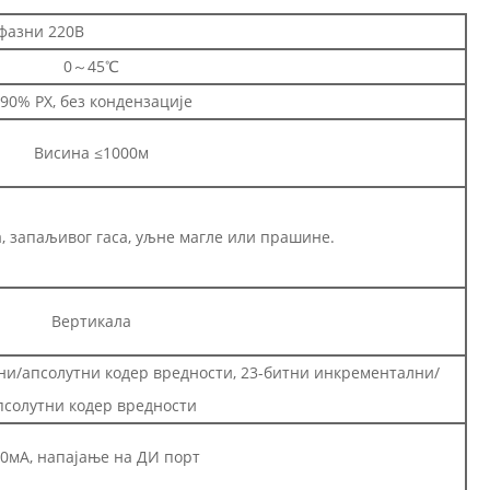
фазни 220В
0～45℃
90% РХ, без кондензације
Висина ≤1000м
а, запаљивог гаса, уљне магле или прашине.
Вертикала
и/апсолутни кодер вредности, 23-битни инкрементални/
псолутни кодер вредности
0мА, напајање на ДИ порт