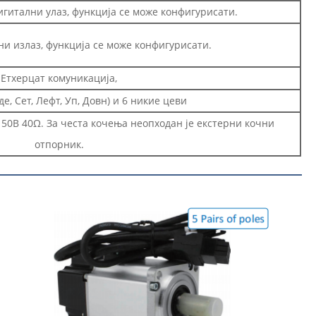
игитални улаз, функција се може конфигурисати.
ни излаз, функција се може конфигурисати.
Етхерцат комуникација,
де, Сет, Лефт, Уп, Довн) и 6 никие цеви
50В 40Ω. За честа кочења неопходан је екстерни кочни
отпорник.