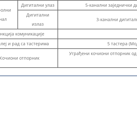
Дигитални улаз
5-канални заједнички д
ролни
Дигитални
нал
3-канални дигитал
излаз
нкција комуникације
леј и рад са тастерима
5 тастера (Мо
Уграђени кочиони отпорник од 
Кочиони отпорник