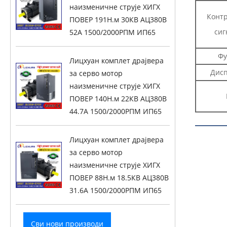
наизменичне струје ХИГХ
Конт
ПОВЕР 191Н.м 30КВ АЦ380В
сиг
52А 1500/2000РПМ ИП65
Фу
Лицхуан комплет драјвера
Дисп
за серво мотор
наизменичне струје ХИГХ
ПОВЕР 140Н.м 22КВ АЦ380В
44.7А 1500/2000РПМ ИП65
Лицхуан комплет драјвера
за серво мотор
наизменичне струје ХИГХ
ПОВЕР 88Н.м 18.5КВ АЦ380В
31.6А 1500/2000РПМ ИП65
Сви нови производи