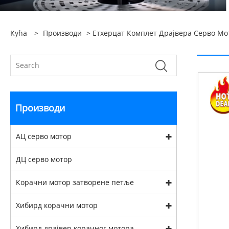
Кућа
>
Производи
>
Етхерцат Комплет Драјвера Серво Мо
Производи
АЦ серво мотор
ДЦ серво мотор
Корачни мотор затворене петље
Хибирд корачни мотор
Хибирд драјвер корачног мотора