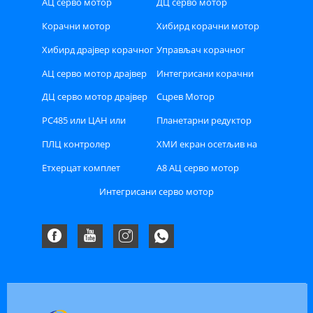
АЦ серво мотор
ДЦ серво мотор
Корачни мотор
Хибирд корачни мотор
затворене петље
Хибирд драјвер корачног
Управљач корачног
мотора
мотора затворене петље
АЦ серво мотор драјвер
Интегрисани корачни
мотор
ДЦ серво мотор драјвер
Сцрев Мотор
РС485 или ЦАН или
Планетарни редуктор
Етхерцат сабирница типа
ПЛЦ контролер
ХМИ екран осетљив на
Степпер драјвер
додир
Етхерцат комплет
А8 АЦ серво мотор
драјвера серво мотора
драјвер комплет
Интегрисани серво мотор
наизменичне струје