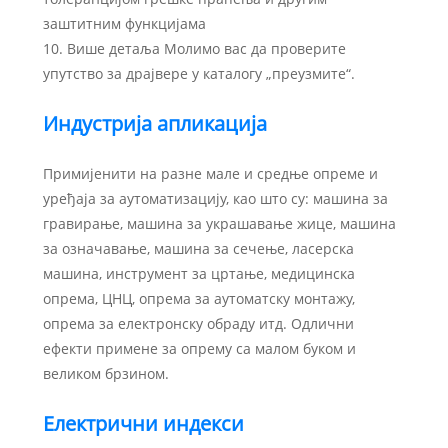
заштитним функцијама
10. Више детаља Молимо вас да проверите
упутство за драјвере у каталогу „преузмите“.
Индустрија апликација
Примијенити на разне мале и средње опреме и
уређаја за аутоматизацију, као што су: машина за
гравирање, машина за украшавање жице, машина
за означавање, машина за сечење, ласерска
машина, инструмент за цртање, медицинска
опрема, ЦНЦ, опрема за аутоматску монтажу,
опрема за електронску обраду итд. Одлични
ефекти примене за опрему са малом буком и
великом брзином.
Електрични индекси