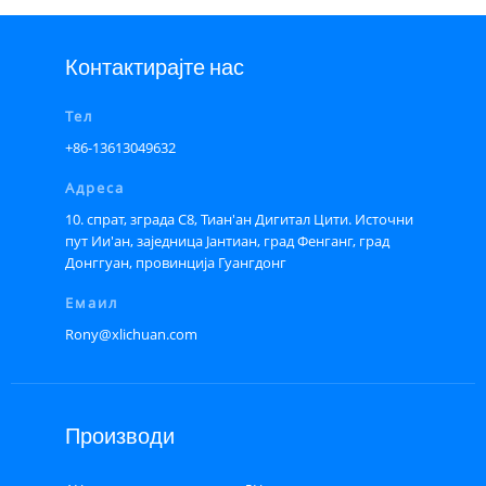
Контактирајте нас
Тел
+86-13613049632
Адреса
10. спрат, зграда С8, Тиан'ан Дигитал Цити. Источни
пут Ии'ан, заједница Јантиан, град Фенганг, град
Донггуан, провинција Гуангдонг
Емаил
Rony@xlichuan.com
Производи