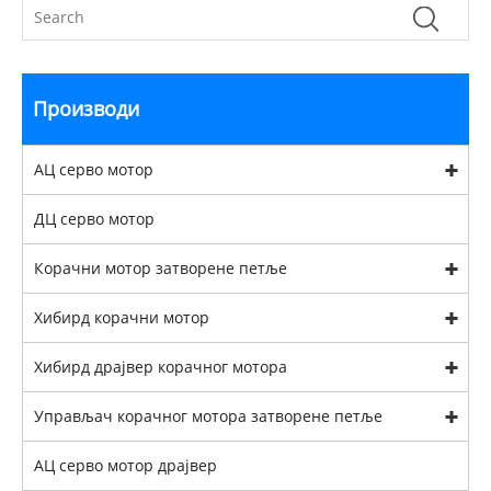
Производи
АЦ серво мотор
ДЦ серво мотор
Корачни мотор затворене петље
Хибирд корачни мотор
Хибирд драјвер корачног мотора
Управљач корачног мотора затворене петље
АЦ серво мотор драјвер