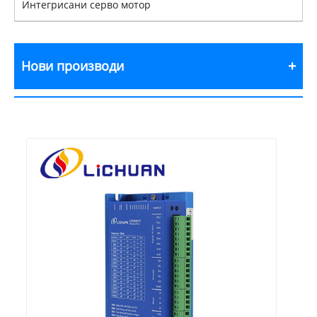
Интегрисани серво мотор
Нови производи