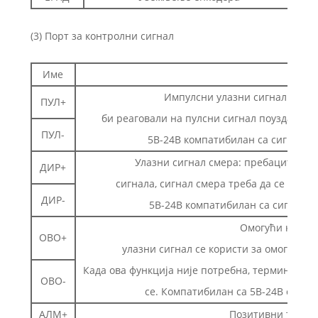
(3) Порт за контролни сигнал
Име
О
Импулсни улазни сигнал: узлаз
ПУЛ+
би реаговали на пулсни сигнал поуздано, ш
ПУЛ-
5В-24В компатибилан са сигналом,
Улазни сигнал смера: пребаците сме
ДИР+
сигнала, сигнал смера треба да се успо
ДИР-
5В-24В компатибилан са сигналом
Омогући контро
ОВО+
улазни сигнал се користи за омогућав
Када ова функција није потребна, терминал з
ОВО-
се. Компатибилан са 5В-24В сигнал
АЛМ+
Позитивни терми