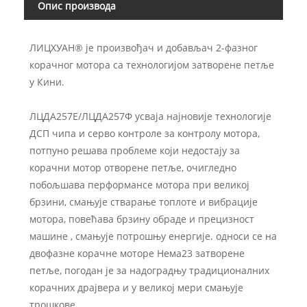
Опис производа
ЛИЦХУАН® је произвођач и добављач 2-фазног
корачног мотора са технологијом затворене петље
у Кини.
ЛЦДА257Е/ЛЦДА257Ф усваја најновије технологије
ДСП чипа и серво контроле за контролу мотора,
потпуно решава проблеме који недостају за
корачни мотор отворене петље, очигледно
побољшава перформансе мотора при великој
брзини, смањује стварање топлоте и вибрације
мотора, повећава брзину обраде и прецизност
машине , смањује потрошњу енергије. односи се на
двофазне корачне моторе Нема23 затворене
петље, погодан је за надоградњу традиционалних
корачних драјвера и у великој мери смањује
трошкове.