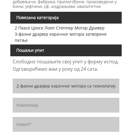
добављачи, фабрика, прилагођени, произведени у
Кини, јефтини, ЦЕ, издржљиви, квалитетни
Повезана категорија
2 Пхасе Цлосе Лооп Степпер Мотор Дривер
3-фазни драјвер корачног мотора затворене
петље
Пошаљи упит
Слободно пошаљите свој упит у форму испод.
Одговорићемо вам у року од 24 сата.