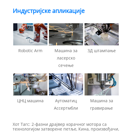
Индустријске апликације
Robotic Arm
Машина за
3Д штампање
ласерско
сечење
ЦНЦ машина
Аутоматиц
Машина за
Ассертмбли
гравирање
Хот Тагс: 2-фазни драјвер корачног мотора са
технологијом затворене петље, Кина, произвођачи,