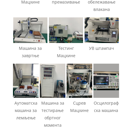
Мацхине
премазивање
обележавање
влакана
Машина за
Тестинг
УВ штампач
завртње
Мацхине
Аутоматска
Машина за
Сцрев
Осцилограф
машина за
тестирање
Мацхине
ска машина
лемљење
обртног
момента