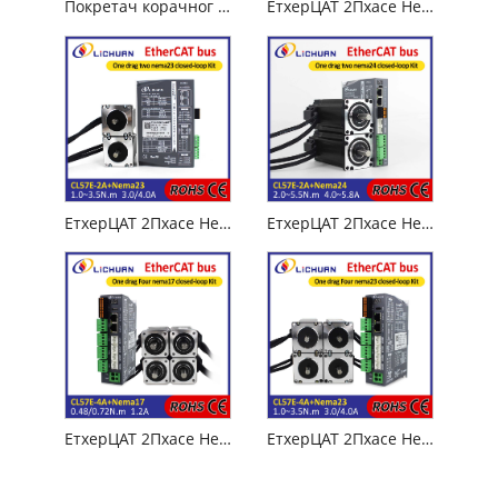
Покретач корачног мотора затворене петље за прецизну контролу
ЕтхерЦАТ 2Пхасе Нема17 2-Акис ДЦ Цлосед Лооп Степер Мотор Дриверс Кит
ЕтхерЦАТ 2Пхасе Нема23 2-Акис ДЦ Цлосед Лооп Степер Мотор Дриверс Кит
ЕтхерЦАТ 2Пхасе Нема24 2-осне ДЦ затворене петље комплет драјвера корачног мотора
ЕтхерЦАТ 2Пхасе Нема17 4-осне ДЦ затворене петље комплет драјвера корачног мотора
ЕтхерЦАТ 2Пхасе Нема23 4-осне ДЦ затворене петље комплет драјвера корачног мотора