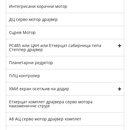
Интегрисани корачни мотор
ДЦ серво мотор драјвер
Сцрев Мотор
РС485 или ЦАН или Етхерцат сабирница типа
Степпер драјвер
Планетарни редуктор
ПЛЦ контролер
ХМИ екран осетљив на додир
Етхерцат комплет драјвера серво мотора
наизменичне струје
А8 АЦ серво мотор драјвер комплет