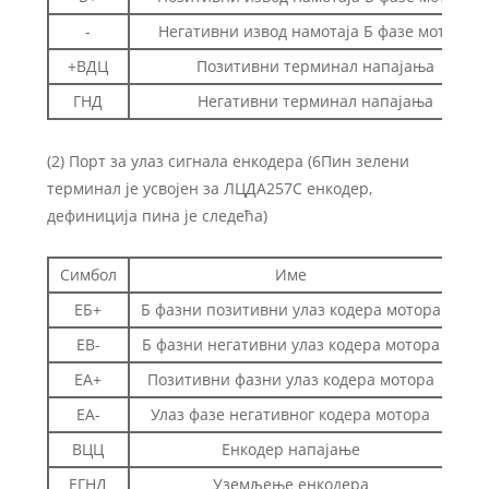
-
Негативни извод намотаја Б фазе мотора
+ВДЦ
Позитивни терминал напајања
ГНД
Негативни терминал напајања
(2) Порт за улаз сигнала енкодера (6Пин зелени
терминал је усвојен за ЛЦДА257С енкодер,
дефиниција пина је следећа)
Симбол
Име
ЕБ+
Б фазни позитивни улаз кодера мотора
EB-
Б фазни негативни улаз кодера мотора
ЕА+
Позитивни фазни улаз кодера мотора
ЕА-
Улаз фазе негативног кодера мотора
ВЦЦ
Енкодер напајање
ЕГНД
Уземљење енкодера