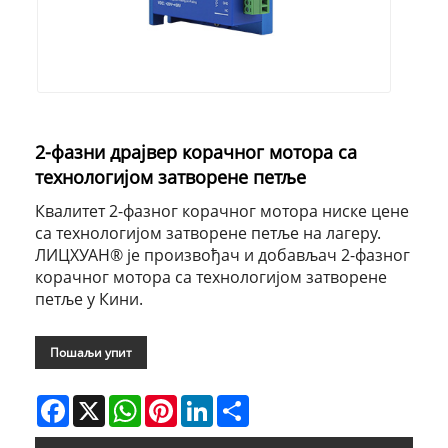
2-фазни драјвер корачног мотора са
технологијом затворене петље
Квалитет 2-фазног корачног мотора ниске цене
са технологијом затворене петље на лагеру.
ЛИЦХУАН® је произвођач и добављач 2-фазног
корачног мотора са технологијом затворене
петље у Кини.
Пошаљи упит
Facebook
X
WhatsApp
Pinterest
LinkedIn
Share