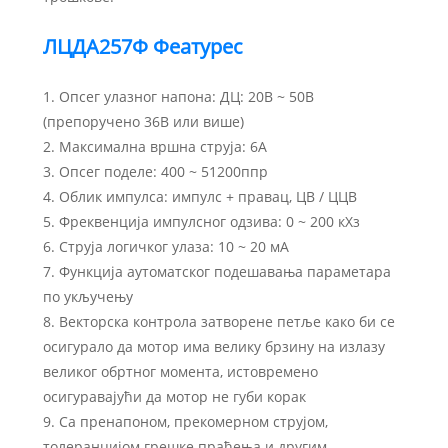
ЛЦДА257Ф Феатурес
1. Опсег улазног напона: ДЦ: 20В ~ 50В
(препоручено 36В или више)
2. Максимална вршна струја: 6А
3. Опсег поделе: 400 ~ 51200ппр
4. Облик импулса: импулс + правац, ЦВ / ЦЦВ
5. Фреквенција импулсног одзива: 0 ~ 200 кХз
6. Струја логичког улаза: 10 ~ 20 мА
7. Функција аутоматског подешавања параметара
по укључењу
8. Векторска контрола затворене петље како би се
осигурало да мотор има велику брзину на излазу
великог обртног момента, истовремено
осигуравајући да мотор не губи корак
9. Са пренапоном, прекомерном струјом,
толеранцијом грешке праћења и другим