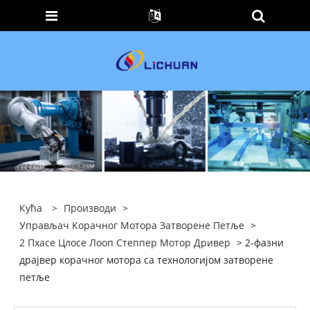
Кућа
>
Производи
>
Управљач Корачног Мотора Затворене Петље
>
2 Пхасе Цлосе Лооп Степпер Мотор Дривер
> 2-фазни
драјвер корачног мотора са технологијом затворене
петље